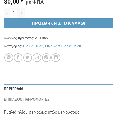
30,00
€
με ΦΠΑ
AS118W ποσότητα
Alternative:
ΠΡΟΣΘΉΚΗ ΣΤΟ ΚΑΛΆΘΙ
Κωδικός προϊόντος:
AS118W
Κατηγορίες:
Γυαλιά Ηλίου
,
Γυναικεία Γυαλιά Ηλίου
ΠΕΡΙΓΡΑΦΉ
ΕΠΙΠΛΈΟΝ ΠΛΗΡΟΦΟΡΊΕΣ
Γυαλιά ηλίου σε χρώμα μπλε με χρυσούς