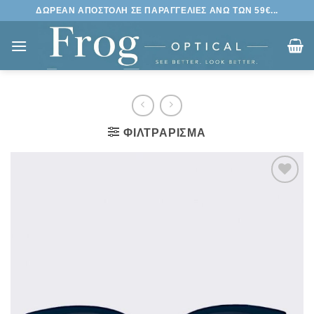
Μετάβαση
ΔΩΡΕΑΝ ΑΠΟΣΤΟΛΗ ΣΕ ΠΑΡΑΓΓΕΛΙΕΣ ΑΝΩ ΤΩΝ 59€...
στο
περιεχόμενο
ΦΙΛΤΡΆΡΙΣΜΑ
Πρόσθήκη
στην
λίστα
επιθυμιών