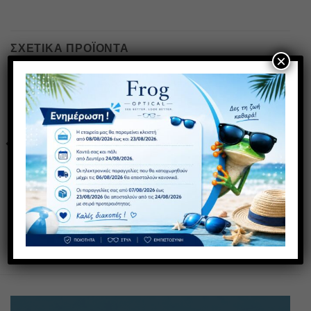
ΣΧΕΤΙΚΆ ΠΡΟΪΌΝΤΑ
×
Πρόσθήκη
Πρόσθήκη
στην λίστα
στην λίστα
επιθυμιών
επιθυμιών
BB13 ANTIBLUE
ANTIBLUE C1 BLACK
(Ταρταρούγα)
20,00
€
με ΦΠΑ
20,00
€
με ΦΠΑ