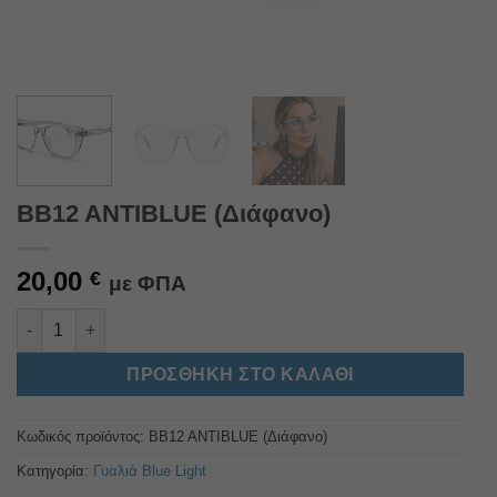
BB12 ANTIBLUE (Διάφανο)
20,00
€
με ΦΠΑ
BB12 ANTIBLUE (Διάφανο) ποσότητα
Alternative:
ΠΡΟΣΘΉΚΗ ΣΤΟ ΚΑΛΆΘΙ
Κωδικός προϊόντος:
BB12 ANTIBLUE (Διάφανο)
Κατηγορία:
Γυαλιά Blue Light