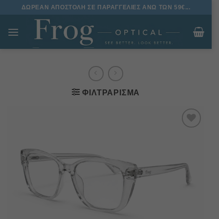
Μετάβαση
ΔΩΡΕΑΝ ΑΠΟΣΤΟΛΗ ΣΕ ΠΑΡΑΓΓΕΛΙΕΣ ΑΝΩ ΤΩΝ 59€...
στο
περιεχόμενο
ΦΙΛΤΡΆΡΙΣΜΑ
Πρόσθήκη
στην
λίστα
επιθυμιών