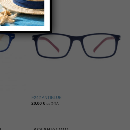
Πρόσθήκη
Πρόσθήκη
στην λίστα
στην λίστα
επιθυμιών
επιθυμιών
F242 ANTIBLUE
20,00
€
με ΦΠΑ
Ν
ΛΟΓΑΡΙΑΣΜΌΣ