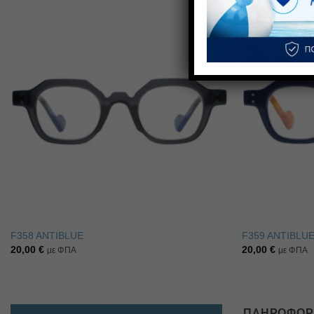
Πρόσθήκη
στην λίστα
επιθυμιών
F358 ANTIBLUE
F359 ANTIBLU
20,00
€
20,00
€
με ΦΠΑ
με ΦΠΑ
ΠΛΗΡΟΦΟΡ