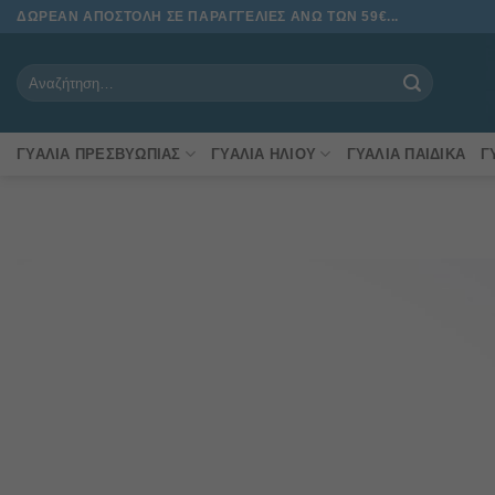
Μετάβαση
ΔΩΡΕΑΝ ΑΠΟΣΤΟΛΗ ΣΕ ΠΑΡΑΓΓΕΛΙΕΣ ΑΝΩ ΤΩΝ 59€...
στο
περιεχόμενο
Αναζήτηση
για:
ΓΥΑΛΙΆ ΠΡΕΣΒΥΩΠΊΑΣ
ΓΥΑΛΙΆ ΗΛΊΟΥ
ΓΥΑΛΙΆ ΠΑΙΔΙΚΆ
Γ