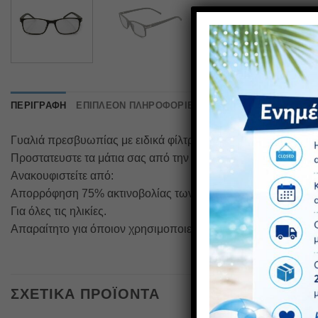
ΠΕΡΙΓΡΑΦΉ
ΕΠΙΠΛΈΟΝ ΠΛΗΡΟΦΟΡΊΕΣ
Γυαλιά πρεσβυωπίας με ειδικά φίλτρα για την τηλεόραση, το
Προστατευστε τα μάτια σας από την καθημερινή ακτινοβολία 
Ανακουφιστείτε από:
Απορρόφηση 75% ακτινοβολίας των blue UV ακτινών.
Για όλες τις ηλικίες.
Απαραίτητο για όποιον χρησιμοποιεί κινητό ή υπολογιστή.
ΣΧΕΤΙΚΆ ΠΡΟΪΌΝΤΑ