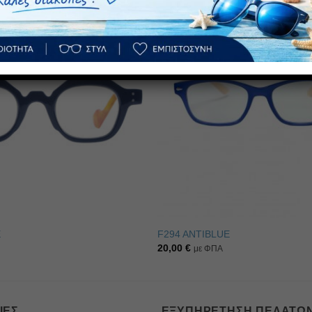
Πρόσθήκη
στην λίστα
επιθυμιών
E
F294 ANTIBLUE
20,00
€
με ΦΠΑ
ΊΕΣ
ΕΞΥΠΗΡΈΤΗΣΗ ΠΕΛΑΤΏ