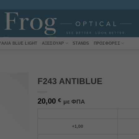
ΥΑΛΙΆ BLUE LIGHT
ΑΞΕΣΟΥΆΡ
STANDS
ΠΡΟΣΦΟΡΈΣ
F243 ANTIBLUE
Πρόσθήκη
20,00
στην
€
με ΦΠΑ
λίστα
επιθυμιών
Alternative:
+1,00