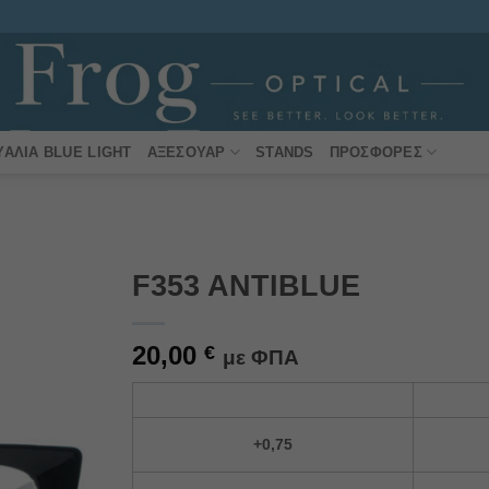
ΥΑΛΙΆ BLUE LIGHT
ΑΞΕΣΟΥΆΡ
STANDS
ΠΡΟΣΦΟΡΈΣ
F353 ANTIBLUE
Πρόσθήκη
20,00
στην
€
με ΦΠΑ
λίστα
επιθυμιών
Alternative:
+0,75