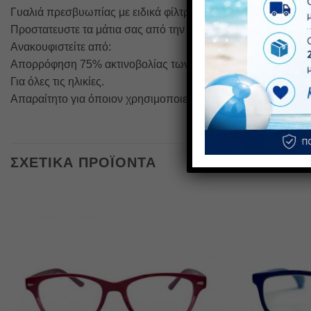
Γυαλιά πρεσβυωπίας με ειδικά φίλτρα για την τηλεόραση, τον
Προστατευστε τα μάτια σας από την καθημερινή ακτινοβολία 
Ανακουφιστείτε από:
Απορρόφηση 75% ακτινοβολίας των blue UV ακτινών.
Για όλες τις ηλικίες.
Απαραίτητο για όποιον χρησιμοποιεί κινητό ή υπολογιστή.
ΣΧΕΤΙΚΆ ΠΡΟΪΌΝΤΑ
Πρόσθήκη
στην λίστα
επιθυμιών