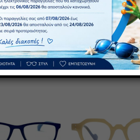
 υπολογιστή και το κινητό σε διχρωμία μωβ-μαύρο.
της οθόνης.
Πρόσθήκη
στην λίστα
επιθυμιών