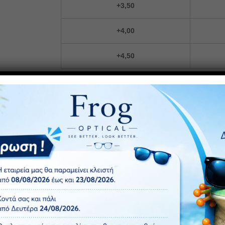
+3,50
+4,00
+4,50
ΠΡΟΣΘ
Κωδικός προϊόντος:
F353 ANTIBLUE
Κατηγορία:
Γυαλιά Πρεσβυωπίας με Blue Light