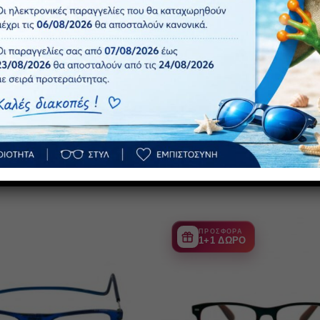
οίηση ΕΟΦ για τους φακούς. Τα γυαλιά FROG OPTICAL αποτελο
ν ευκαμψία του βραχίονα και την ανθεκτικότητα του σκελετού. 
χαρακτική αντοχή, υψηλή ευκρίνεια, φυσική απεικόνιση, ευκολί
ΠΡΟΣΦΟΡΑ
1+1 ΔΩΡΟ
Πρόσθήκη
στην λίστα
επιθυμιών