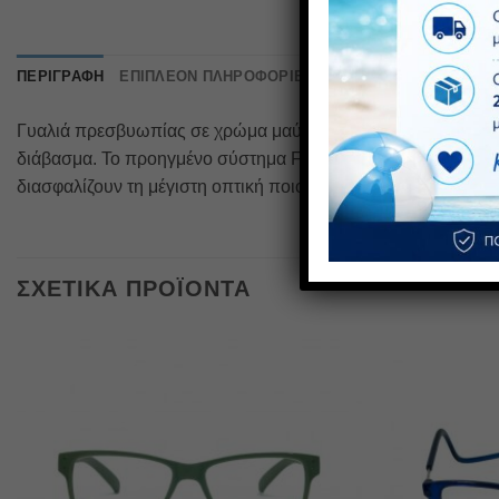
ΠΕΡΙΓΡΑΦΉ
ΕΠΙΠΛΈΟΝ ΠΛΗΡΟΦΟΡΊΕΣ
ΑΞΙΟΛΟΓΉΣΕΙΣ (0)
Γυαλιά πρεσβυωπίας σε χρώμα μαύρο.Μοντέλο unisex.Πιστοπ
διάβασμα. Το προηγμένο σύστημα Flex, ενισχύει σημαντικά τη
διασφαλίζουν τη μέγιστη οπτική ποιότητα, προσφέροντας αντι
ΣΧΕΤΙΚΆ ΠΡΟΪΌΝΤΑ
Πρόσθήκη
στην λίστα
επιθυμιών