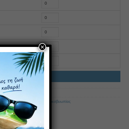
×
ΉΚΗ ΣΤΟ ΚΑΛΆΘΙ
σβυωπίας
,
Γυναικεία Γυαλιά Πρεσβυωπίας