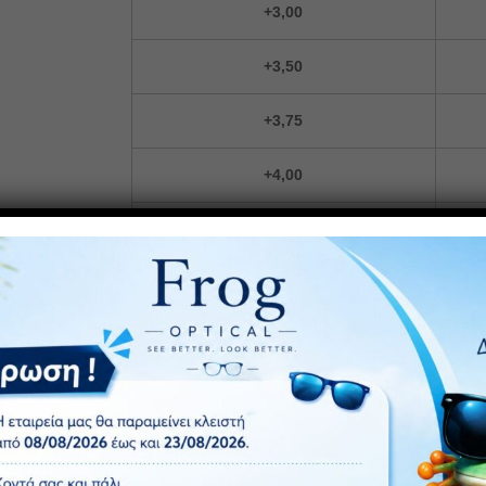
+3,00
+3,50
+3,75
+4,00
+4,50
+5.00
ΠΡΟΣΘ
Κωδικός προϊόντος:
F354
Κατηγορίες:
Ανδρικά Γυαλιά Πρεσβυωπίας
,
Γυαλιά Πρε