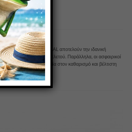
. Τα γυαλιά FROG OPTICAL αποτελούν την ιδανική
την ανθεκτικότητα του σκελετού. Παράλληλα, οι ασφαιρικοί
φυσική απεικόνιση, ευκολία στον καθαρισμό και βέλτιστη
Πρόσθήκη
Πρόσθήκη
στην λίστα
στην λίστα