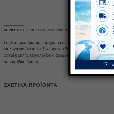
ΠΕΡΙΓΡΑΦΉ
ΕΠΙΠΛΈΟΝ ΠΛΗΡΟΦΟΡΊΕΣ
ΑΞΙΟΛΟΓΉΣΕΙΣ (0)
Γυαλιά πρεσβυωπίας σε χρώμα σκούρο μπλε με πορτοκαλί α
επιλογή για άνετο και ξεκούραστο διάβασμα. Το προηγμένο σύ
φακοί υψηλής τεχνολογίας διασφαλίζουν τη μέγιστη οπτική πο
υδροφοβική δράση.
ΣΧΕΤΙΚΆ ΠΡΟΪΌΝΤΑ
Πρόσθήκη
στην λίστα