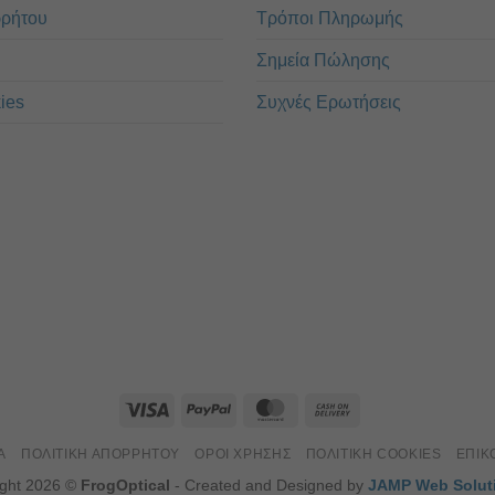
ρρήτου
Τρόποι Πληρωμής
Σημεία Πώλησης
ies
Συχνές Ερωτήσεις
Α
ΠΟΛΙΤΙΚΉ ΑΠΟΡΡΉΤΟΥ
ΌΡΟΙ ΧΡΉΣΗΣ
ΠΟΛΙΤΙΚΉ COOKIES
ΕΠΙΚ
ight 2026 ©
FrogOptical
- Created and Designed by
JAMP Web Solut