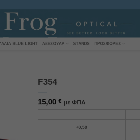
ΥΑΛΙΆ BLUE LIGHT
ΑΞΕΣΟΥΆΡ
STANDS
ΠΡΟΣΦΟΡΈΣ
F354
Πρόσθήκη
15,00
στην
€
με ΦΠΑ
λίστα
επιθυμιών
Alternative:
+0,50