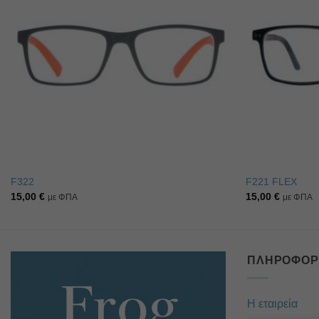
επιθυμιών
F322
F221 FLEX
15,00
€
15,00
€
με ΦΠΑ
με ΦΠΑ
ΠΛΗΡΟΦΟΡ
Η εταιρεία