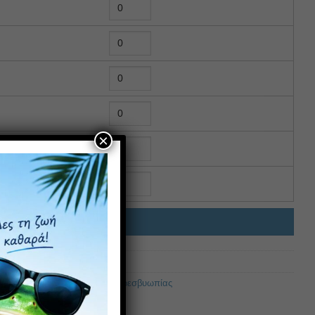
×
ΉΚΗ ΣΤΟ ΚΑΛΆΘΙ
σβυωπίας
,
Γυναικεία Γυαλιά Πρεσβυωπίας