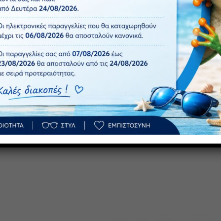
ποχρώσεις.Μοντέλο unisex.Πιστοποίηση ΕΟΦ για τους φακούς
στημα Flex, ενισχύει σημαντικά την ευκαμψία του βραχίονα και 
ιότητα, προσφέροντας αντιχαρακτική αντοχή, υψηλή ευκρίνεια, 
Πρόσθήκη
στην λίστα