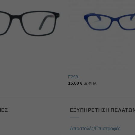
επιθυμιών
F299
15,00
€
με ΦΠΑ
ΊΕΣ
ΕΞΥΠΗΡΈΤΗΣΗ ΠΕΛΑΤΏ
Αποστολές/Επιστροφές