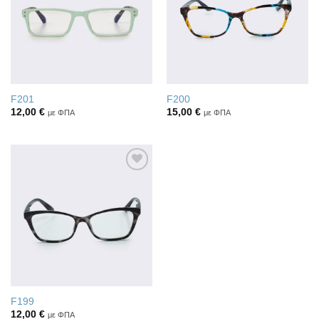
F201
F200
12,00
€
15,00
€
με ΦΠΑ
με ΦΠΑ
Πρόσθήκη
στην λίστα
επιθυμιών
F199
12,00
€
με ΦΠΑ