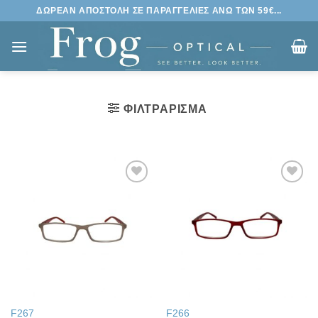
Μετάβαση
ΔΩΡΕΑΝ ΑΠΟΣΤΟΛΗ ΣΕ ΠΑΡΑΓΓΕΛΙΕΣ ΑΝΩ ΤΩΝ 59€...
στο
περιεχόμενο
ΦΙΛΤΡΆΡΙΣΜΑ
Πρόσθήκη
Πρόσθήκη
στην λίστα
στην λίστα
επιθυμιών
επιθυμιών
F267
F266